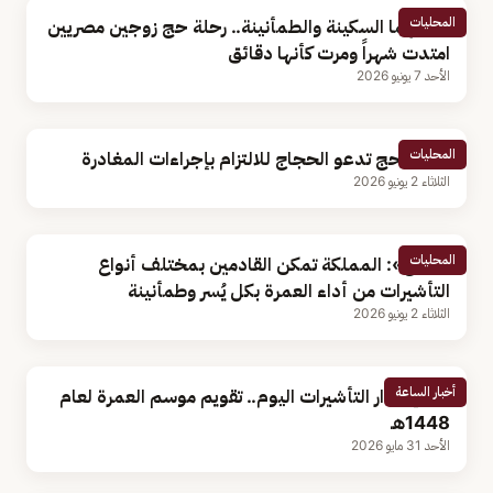
المحليات
غمرتهما السكينة والطمأنينة.. رحلة حج زوجين مصريين
امتدت شهراً ومرت كأنها دقائق
الأحد 7 يونيو 2026
المحليات
وزارة الحج تدعو الحجاج للالتزام بإجراءات المغادرة
الثلاثاء 2 يونيو 2026
المحليات
«الحج»: المملكة تمكن القادمين بمختلف أنواع
التأشيرات من أداء العمرة بكل يُسر وطمأنينة
الثلاثاء 2 يونيو 2026
أخبار الساعة
بدء إصدار التأشيرات اليوم.. تقويم موسم العمرة لعام
1448هـ
الأحد 31 مايو 2026