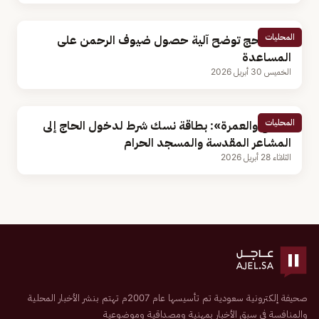
المحليات
وزارة الحج توضح آلية حصول ضيوف الرحمن على
المساعدة
الخميس 30 أبريل 2026
المحليات
«الحج والعمرة»: بطاقة نسك شرط لدخول الحاج إلى
المشاعر المقدسة والمسجد الحرام
الثلاثاء 28 أبريل 2026
صحيفة إلكترونية سعودية تم تأسيسها عام 2007م تهتم بنشر الأخبار المحلية
والمنافسة في سبق الأخبار بمهنية ومصداقية وموضوعية