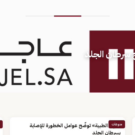
ج سرطان الجلد
منوعات
«فهد الطبية» توضّح عوامل الخطورة للإصابة
بسرطان الجلد