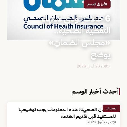
الأبرز في الوسم
6 حالات تؤدي لانتهاء
التغطية الصحية..
«مجلس الضمان»
يوضح
الثلاثاء 28 أبريل 2026
أحدث أخبار الوسم
المحليات
«الضمان الصحي»: هذه المعلومات يجب توضيحها
للمستفيد قبل تقديم الخدمة
الإثنين 27 أبريل 2026