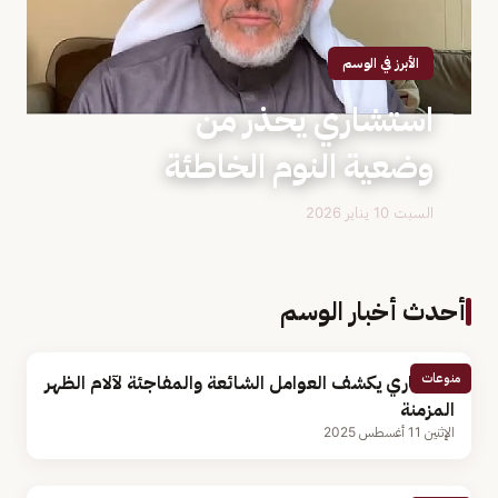
الأبرز في الوسم
استشاري يحذر من
وضعية النوم الخاطئة
السبت 10 يناير 2026
أحدث أخبار الوسم
منوعات
استشاري يكشف العوامل الشائعة والمفاجئة لآلام الظهر
المزمنة
الإثنين 11 أغسطس 2025