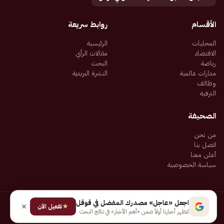
الأقسام
روابط سريعة
المحليات
الرئيسية
الاقتصاد
مقالات الرأي
رياضة
البحث
مدارات عالمية
النشرة البريدية
وظائف
الترفيه
الصحيفة
من نحن
اتصل بنا
أعلن معنا
سياسة الخصوصية
اجعل «عاجل» مصدرك المفضل في قوقل
★
جميع الحقوق محفوظة لـ شركة إيجاز للنشر الإلكتروني المالكة لصحيفة عاجل
تفعيل الآن
لتظهر أخبارنا أولاً ضمن «أهم الأخبار» في نتائج البحث
سياسة الخصوصية
شروط الاستخدام